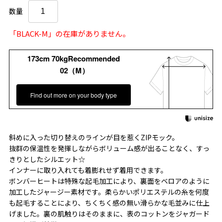
数量
「BLACK-M」の在庫がありません。
173cm 70kgRecommended
02（M）
Find out more on your body type
斜めに入った切り替えのラインが目を惹くZIPモック。
抜群の保温性を発揮しながらボリューム感が出ることなく、すっ
きりとしたシルエット☆
インナーに取り入れても着膨れせず着用できます。
ボンバーヒートは特殊な起毛加工により、裏面をベロアのように
加工したジャージー素材です。柔らかいポリエステルの糸を何度
も起毛することにより、ちくちく感の無い滑らかな毛並みに仕上
げました。裏の肌触りはそのままに、表のコットンをジャガード