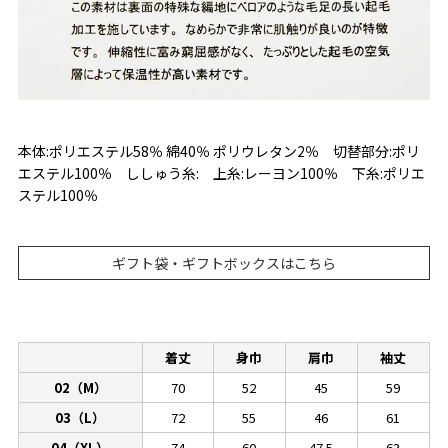
本体:ポリエステル58％ 綿40％ ポリウレタン2％ 切替部分:ポリ
エステル100％ ししゅう糸: 上糸:レーヨン100％ 下糸:ポリエ
ステル100％
ギフト袋・ギフトボックスはこちら
着丈
身巾
肩巾
袖丈
02（M）
70
52
45
59
03（L）
72
55
46
61
04（XL）
74
60
47.5
63