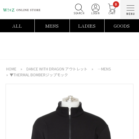
0
SEARCH
LOGIN
C
ALL
MENS
LADIES
GOODS
HOME
»
DANCE WITH DRAGON アウトレット
»
―MENS
»
▼THERMAL BOMBERジップモック