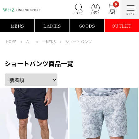
0
SEARCH
LOGIN
C
MENS
LADIES
GOODS
OUTLET
HOME
»
ALL
»
―MENS
»
ショートパンツ
ショートパンツ商品一覧