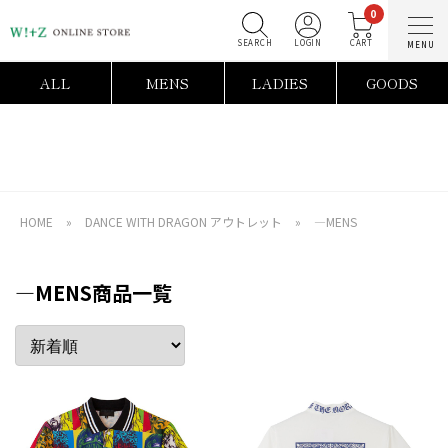
0
SEARCH
LOGIN
C
ALL
MENS
LADIES
GOODS
HOME
»
DANCE WITH DRAGON アウトレット
»
―MENS
―MENS商品一覧