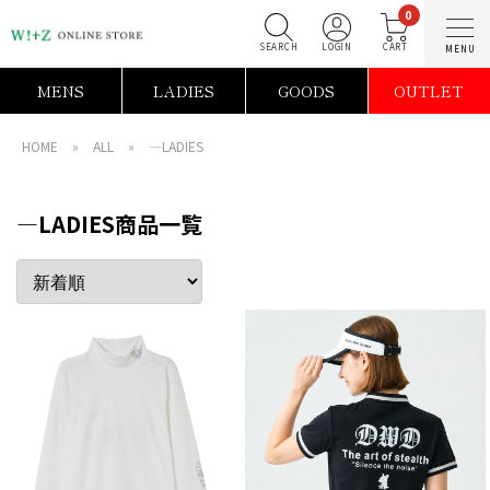
0
SEARCH
LOGIN
C
MENS
LADIES
GOODS
OUTLET
HOME
»
ALL
»
―LADIES
―LADIES商品一覧