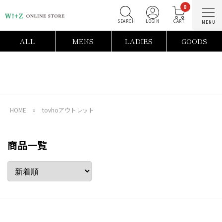
0
SEARCH
LOGIN
C
ALL
MENS
LADIES
GOODS
HOME
»
tovhoアウトレット
商品一覧