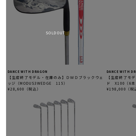
SOLDOUT
DANCE WITH DRAGON
DANCE WITH D
【生産終了モデル・在庫のみ】ＤＷＤブラックウェ
【生産終了モデ
ッジ（MODUS3WEDGE 115）
ド X100（6
¥28,600（税込）
¥198,000（