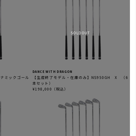
SOLDOUT
DANCE WITH DRAGON
イナミックゴール
【生産終了モデル・在庫のみ】NS950GH X （6
本セット）
¥198,000（税込）