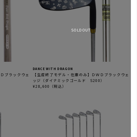
SOLDOUT
DANCE WITH DRAGON
ＷＤブラックウェ
【生産終了モデル・在庫のみ】ＤＷＤブラックウェ
ッジ（ダイナミックゴールド S200）
¥28,600（税込）