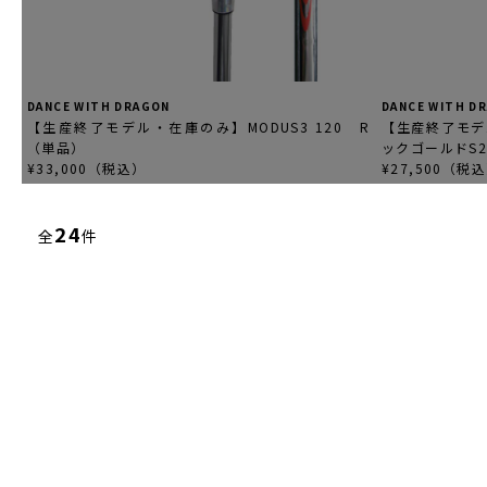
DANCE WITH DRAGON
DANCE WITH D
【生産終了モデル・在庫のみ】MODUS3 120 R
【生産終了モデ
（単品）
ックゴールドS2
¥33,000（税込）
¥27,500（税
24
全
件