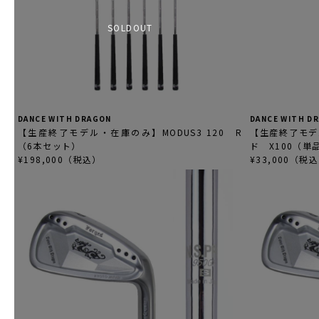
SOLDOUT
DANCE WITH DRAGON
DANCE WITH D
【生産終了モデル・在庫のみ】MODUS3 120 R
【生産終了モデ
（6本セット）
ド X100（単
¥198,000（税込）
¥33,000（税