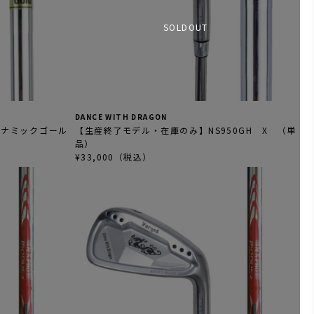
SOLDOUT
DANCE WITH DRAGON
イナミックゴール
【生産終了モデル・在庫のみ】NS950GH X （単
品）
¥33,000（税込）