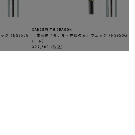
DANCE WITH DRAGON
ジ（NS950G
【生産終了モデル・在庫のみ】ウェッジ（NS950G
H R）
¥27,500（税込）