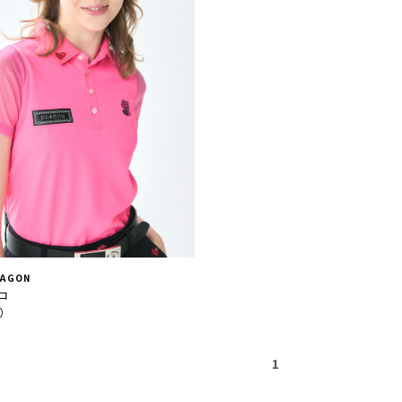
RAGON
ロ
込）
1