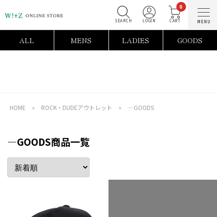
0
SEARCH
LOGIN
C
ALL
MENS
LADIES
GOODS
HOME
»
ROCK・DUDEアウトレット
»
―GOODS
―GOODS商品一覧