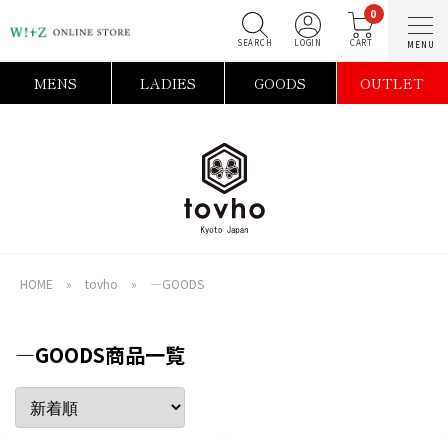
0
SEARCH
LOGIN
C
MENS
LADIES
GOODS
OUTLET
HOME
»
tovho
»
―GOODS
―GOODS商品一覧