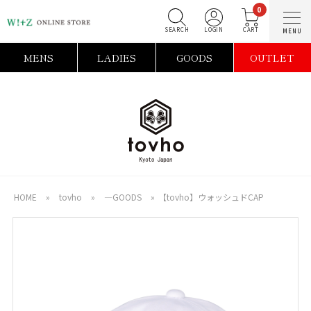
0
SEARCH
LOGIN
C
MENS
LADIES
GOODS
OUTLET
HOME
»
tovho
»
―GOODS
»
【tovho】ウォッシュドCAP