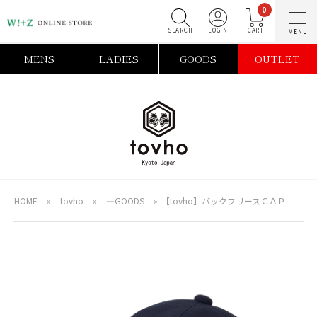
0
SEARCH
LOGIN
C
MENS
LADIES
GOODS
OUTLET
HOME
»
tovho
»
―GOODS
»
【tovho】バックフリースＣＡＰ