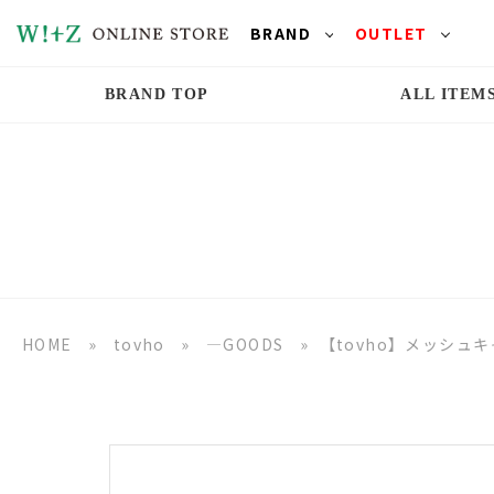
BRAND
OUTLET
BRAND TOP
ALL ITEM
HOME
»
tovho
»
―GOODS
»
【tovho】メッシュ