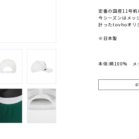
定番の国産11号帆
今シーズンはメッ
計ったtovhoオ
※日本製
本体:綿100% メ