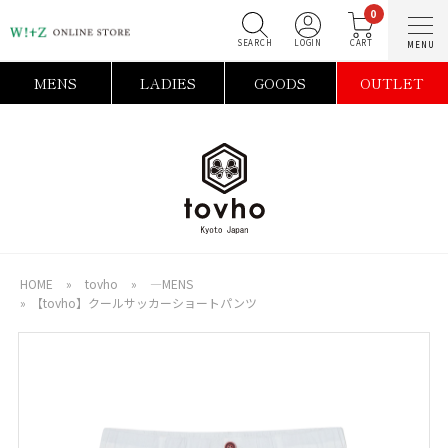
0
SEARCH
LOGIN
C
MENS
LADIES
GOODS
OUTLET
HOME
»
tovho
»
―MENS
»
【tovho】クールサッカーショートパンツ