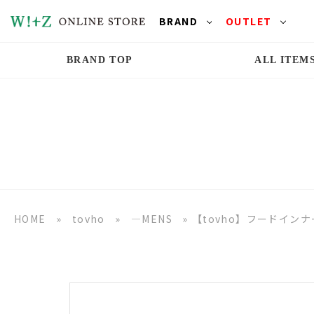
BRAND
OUTLET
BRAND TOP
ALL ITEM
HOME
»
tovho
»
―MENS
»
【tovho】フードインナ