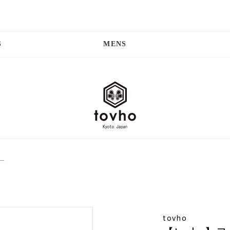
S
MENS
ー
tovho