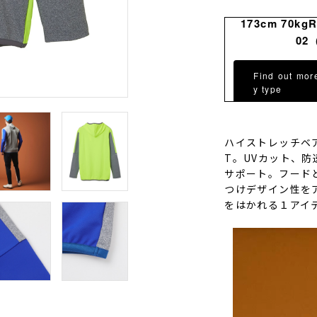
173cm 70kg
02
Find out mor
y type
ハイストレッチベ
T。UVカット、
サポート。フード
つけデザイン性を
をはかれる１アイ