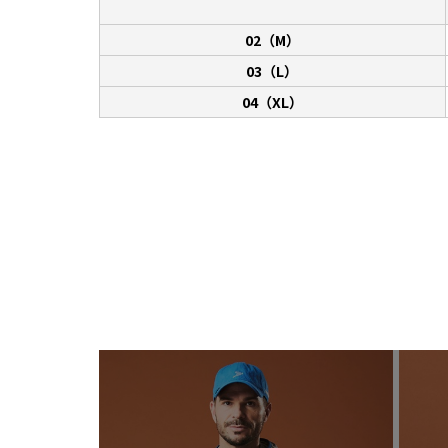
02（M）
03（L）
04（XL）