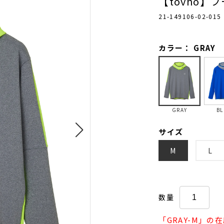
【tovho】
21-149106-02-015
カラー： GRAY
GRAY
BL
サイズ
M
L
数量
「GRAY-M」の