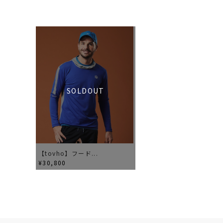
SOLDOUT
【tovho】フード...
¥30,800