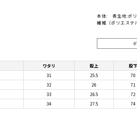
本体: 表生地:ポ
繊維（ポリエステル
ト
ワタリ
股上
股
31
25.5
70
32
26
71
33
26.5
72
34
27.5
74