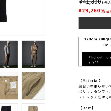
¥41,800
(税込
¥29,260
(税込
173cm 70kg
02
Find out mor
y type
【Material】
風合いの柔らかい
ポリウレタンフィ
ストレッチ性はそ
【Item】