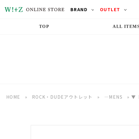
BRAND
OUTLET
TOP
ALL ITEM
HOME
»
ROCK・DUDEアウトレット
»
―MENS
»
▼