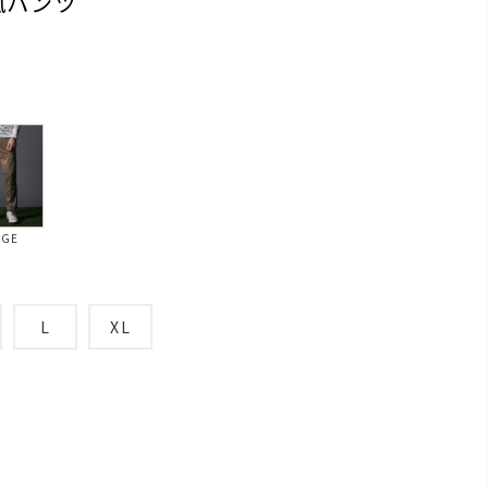
風パンツ
IGE
L
XL