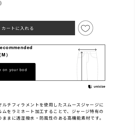
)
)
カートに入れる
Recommended
（M）
e on your bod
マルチフィラメントを使用したスムースジャージに
ルムをラミネート加工することで、ジャージ特有の
のままに透湿撥水・防風性のある高機能素材です。