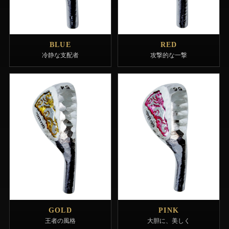
BLUE
RED
冷静な支配者
攻撃的な一撃
GOLD
PINK
王者の風格
大胆に、美しく