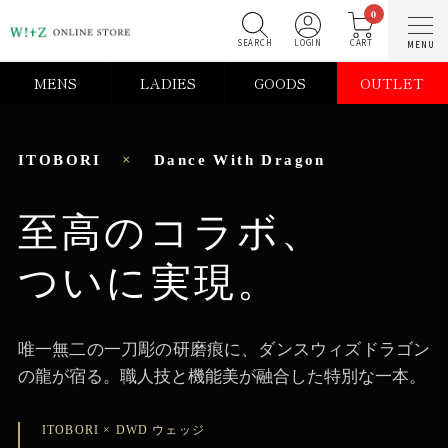
0
SEARCH
LOGIN
C
MENS
LADIES
GOODS
OUTLET
ITOBORI
×
Dance With Dragon
至高のコラボ、
ついに実現。
唯一無二の一刀彫の研磨痕に、ダンスウィズドラゴン
の龍が宿る。職人技と機能美が融合した特別な一本。
ITOBORI × DWD ウェッジ