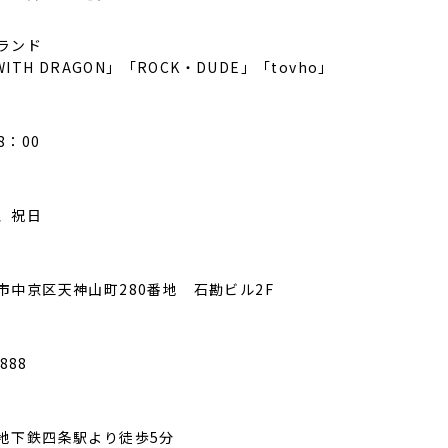
ランド
WITH DRAGON」「ROCK・DUDE」「tovho」
8：00
、祝日
市中京区天神山町280番地 石勘ビル2F
7888
地下鉄四条駅より徒歩5分