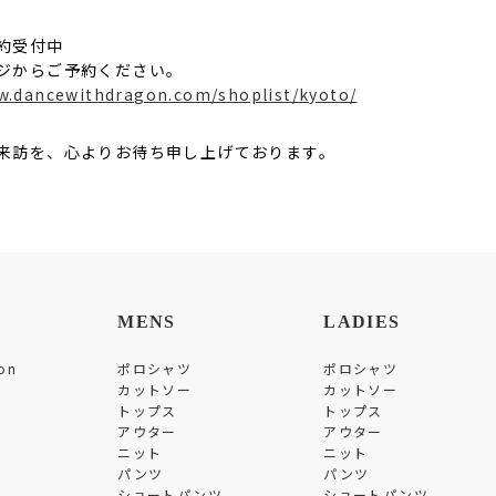
約受付中
ジからご予約ください。
w.dancewithdragon.com/shoplist/kyoto/
来訪を、心よりお待ち申し上げております。
MENS
LADIES
on
ポロシャツ
ポロシャツ
カットソー
カットソー
トップス
トップス
アウター
アウター
ニット
ニット
パンツ
パンツ
ショートパンツ
ショートパンツ