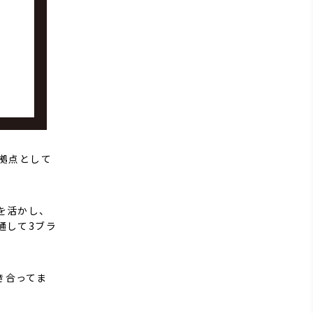
拠点として
を活かし、
通して3ブラ
向き合ってま