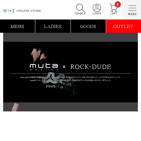
0
SEARCH
LOGIN
C
MENS
LADIES
GOODS
OUTLET