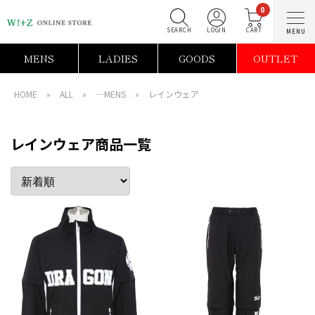
0
SEARCH
LOGIN
C
MENS
LADIES
GOODS
OUTLET
HOME
»
ALL
»
―MENS
»
レインウェア
レインウェア商品一覧