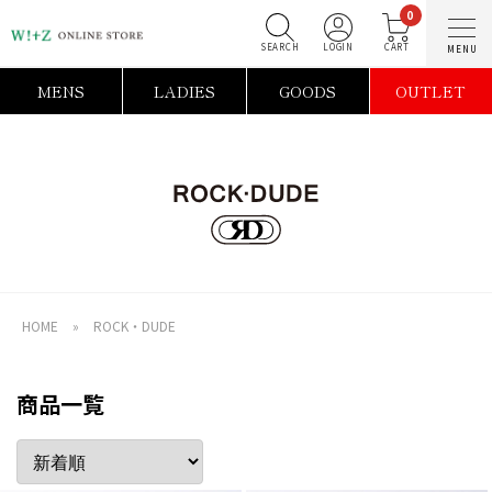
0
SEARCH
LOGIN
C
MENS
LADIES
GOODS
OUTLET
HOME
»
ROCK・DUDE
商品一覧