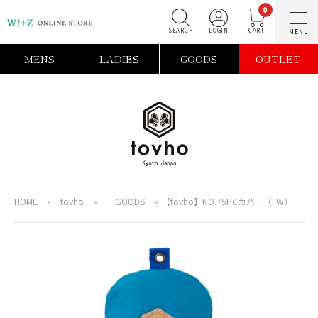
0
SEARCH
LOGIN
C
MENS
LADIES
GOODS
OUTLET
HOME
»
tovho
»
―GOODS
»
【tovho】NO.75PCカバー（FW）