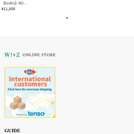
【tovho】NO....
¥11,000
GUIDE