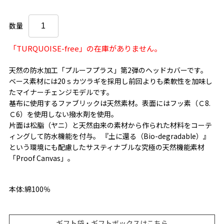
数量
「TURQUOISE-free」の在庫がありません。
天然の防水加工「プルーフプラス」第2弾のヘッドカバーです。
ベース素材には20ｓカツラギを採用し前回よりも柔軟性を加味し
たマイナーチェンジモデルです。
基布に使用するファブリックは天然素材。表面にはフッ素（Ｃ8.
Ｃ6）を使用しない撥水剤を使用。
片面は松脂（ヤニ）と天然由来の素材から作られた材料をコーテ
ィングして防水機能を付与。 『土に還る（Bio-degradable）』
という環境にも配慮したサスティナブルな究極の天然機能素材
「Proof Canvas」。
本体:綿100％
ギフト袋・ギフトボックスはこちら