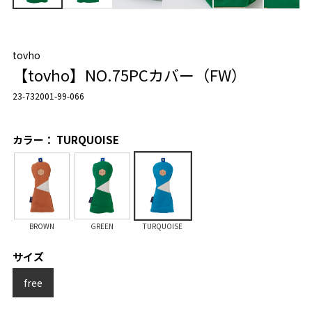
tovho
【tovho】NO.75PCカバー（FW）
23-732001-99-066
カラー： TURQUOISE
BROWN
GREEN
TURQUOISE
サイズ
free