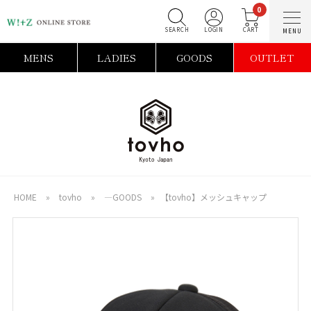
0
SEARCH
LOGIN
C
MENS
LADIES
GOODS
OUTLET
HOME
»
tovho
»
―GOODS
»
【tovho】メッシュキャップ