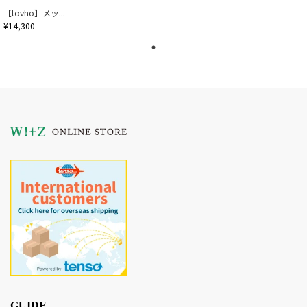
【tovho】メッ...
¥14,300
GUIDE