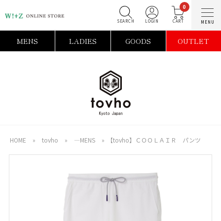
0
SEARCH
LOGIN
C
MENS
LADIES
GOODS
OUTLET
HOME
»
tovho
»
―MENS
»
【tovho】ＣＯＯＬＡＩＲ パンツ