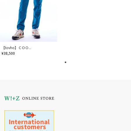
【tovho】ＣＯＯ...
¥38,500