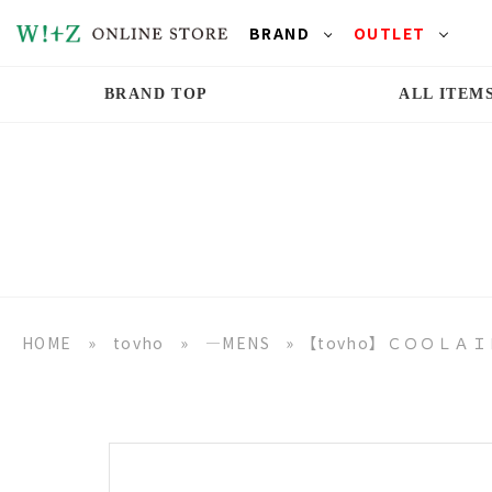
BRAND
OUTLET
BRAND TOP
ALL ITEM
HOME
»
tovho
»
―MENS
»
【tovho】ＣＯＯＬＡ