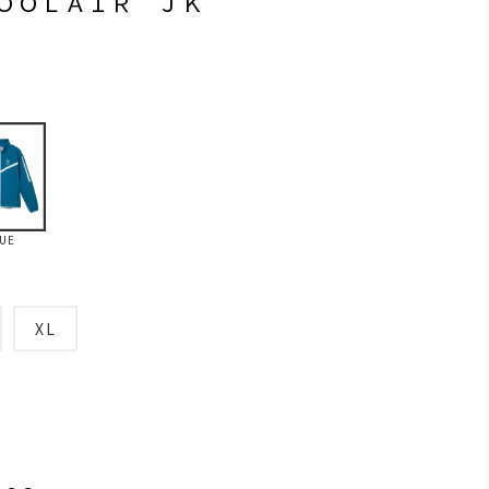
ＣＯＯＬＡＩＲ ＪＫ
UE
XL