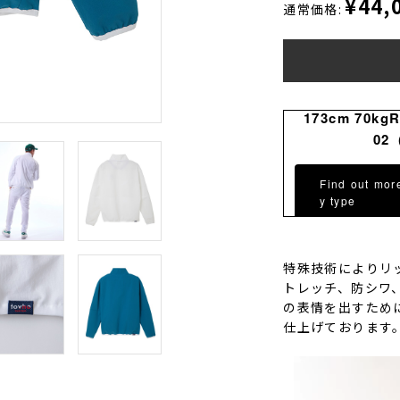
¥44,
通常価格:
173cm 70kg
02
Find out mor
y type
特殊技術によりリ
トレッチ、防シワ
の表情を出すため
仕上げております