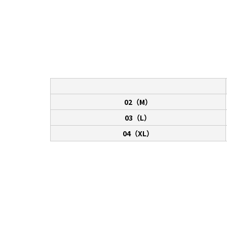
02（M）
03（L）
04（XL）