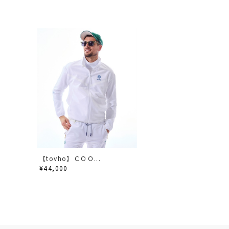
【tovho】ＣＯＯ...
¥44,000