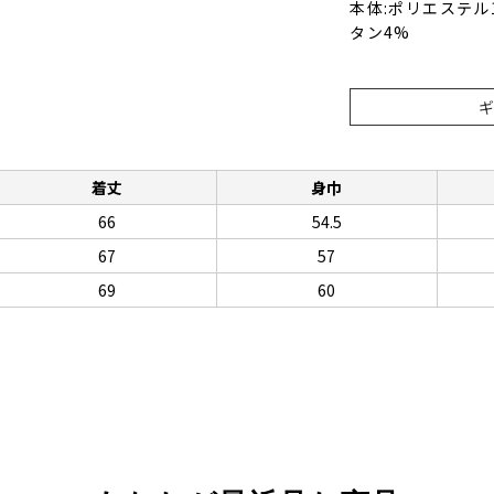
本体:ポリエステル
タン4%
着丈
身巾
66
54.5
67
57
69
60