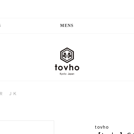
S
MENS
ＩＲ ＪＫ
tovho