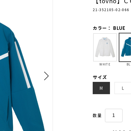
【tovho】
21-352105-02-066
カラー： BLUE
WHITE
BL
サイズ
M
L
数量