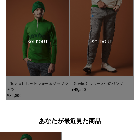
SOLDOUT
SOLDOUT
【tovho】ヒートウォームジップシ
【tovho】フリース中綿パンツ
ャツ
¥49,500
¥30,800
あなたが最近見た商品