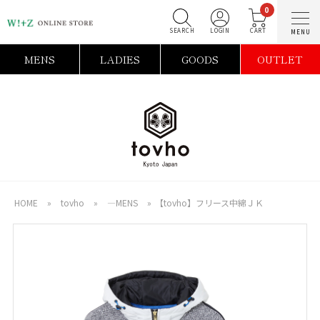
0
SEARCH
LOGIN
C
MENS
LADIES
GOODS
OUTLET
HOME
»
tovho
»
―MENS
»
【tovho】フリース中綿ＪＫ