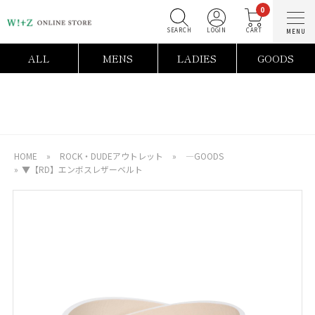
0
SEARCH
LOGIN
C
ALL
MENS
LADIES
GOODS
HOME
»
ROCK・DUDEアウトレット
»
―GOODS
»
▼【RD】エンボスレザーベルト