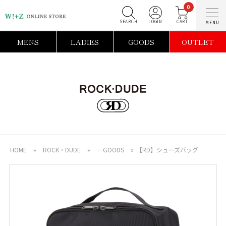
0
SEARCH
LOGIN
C
MENS
LADIES
GOODS
OUTLET
HOME
»
ROCK・DUDE
»
―GOODS
»
【RD】シューズバッグ