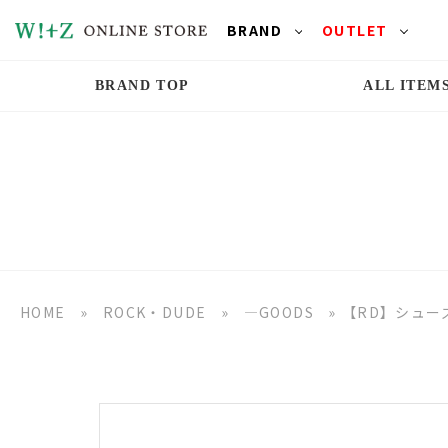
BRAND
OUTLET
BRAND TOP
ALL ITEM
HOME
»
ROCK・DUDE
»
―GOODS
»
【RD】シュー