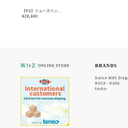
【RD】シューズバッ...
¥28,600
BRANDS
Dance With Drag
ROCK・DUDE
tovho