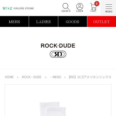
0
SEARCH
LOGIN
C
MENS
LADIES
GOODS
OUTLET
HOME
»
ROCK・DUDE
»
―MENS
»
【RD】ロゴアメリカンソックス