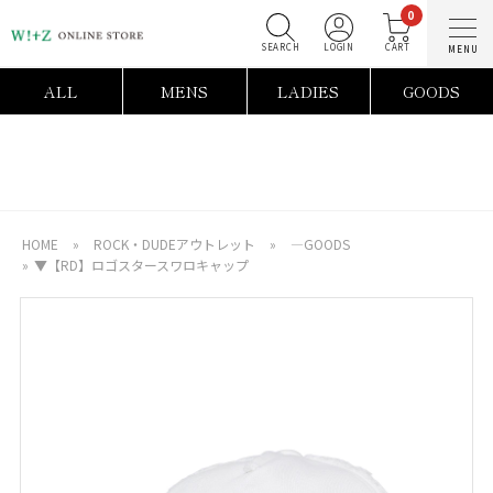
0
SEARCH
LOGIN
C
ALL
MENS
LADIES
GOODS
HOME
»
ROCK・DUDEアウトレット
»
―GOODS
»
▼【RD】ロゴスタースワロキャップ