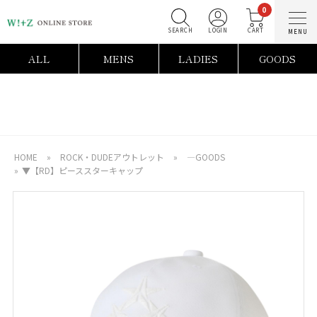
0
SEARCH
LOGIN
C
ALL
MENS
LADIES
GOODS
HOME
»
ROCK・DUDEアウトレット
»
―GOODS
»
▼【RD】ピーススターキャップ