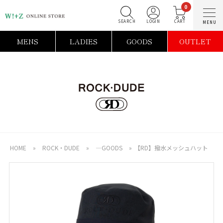
0
SEARCH
LOGIN
C
MENS
LADIES
GOODS
OUTLET
HOME
»
ROCK・DUDE
»
―GOODS
»
【RD】撥水メッシュハット