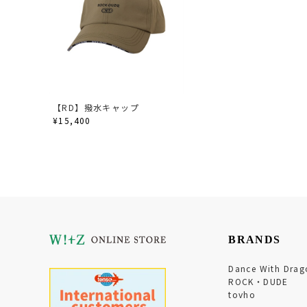
【RD】撥水キャップ
¥15,400
BRANDS
Dance With Drag
ROCK・DUDE
tovho