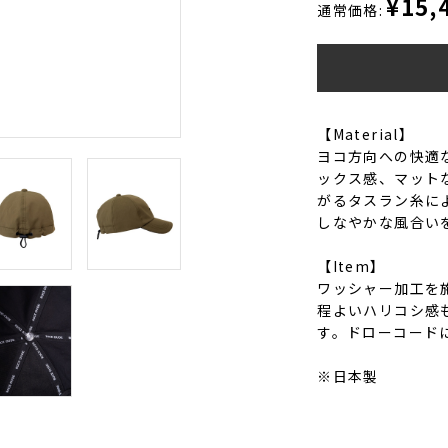
¥15,
通常価格:
【Material】
ヨコ方向への快適
ックス感、マット
がるタスラン糸に
しなやかな風合い
【Item】
ワッシャー加工を
程よいハリコシ感
す。ドローコード
※日本製