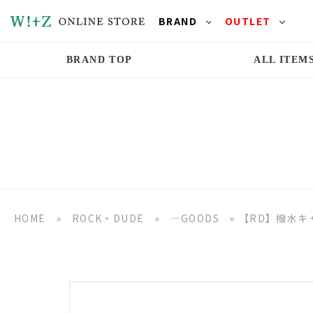
BRAND
OUTLET
BRAND TOP
ALL ITEM
HOME
»
ROCK・DUDE
»
―GOODS
»
【RD】撥水キ