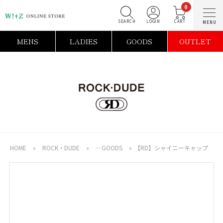
0
SEARCH
LOGIN
C
MENS
LADIES
GOODS
OUTLET
HOME
»
ROCK・DUDE
»
―GOODS
»
【RD】シャイニーキャップ