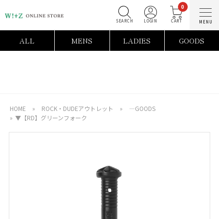
0
SEARCH
LOGIN
C
ALL
MENS
LADIES
GOODS
HOME
»
ROCK・DUDEアウトレット
»
―GOODS
»
▼【RD】グリーンフォーク