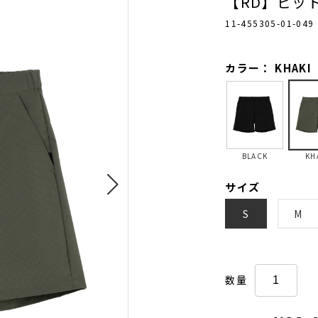
【RD】ビッ
11-455305-01-049
カラー： KHAKI
BLACK
KH
サイズ
S
M
数量