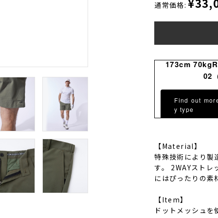
¥33,
通常価格:
173cm 70kg
02
Find out mor
y type
【Material】
特殊技術により製
す。 2WAYスト
にはぴったりの素
【Item】
ドットメッシュを