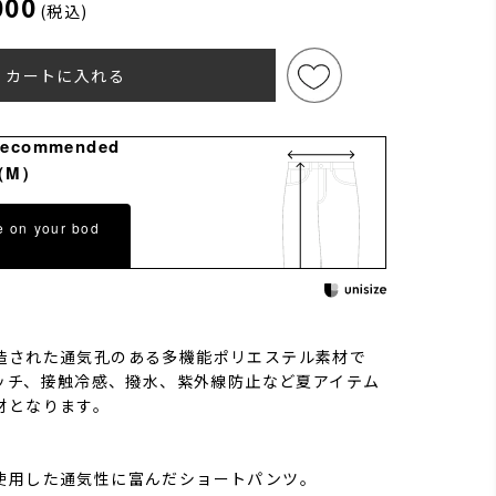
000
(税込)
カートに入れる
Recommended
（M）
e on your bod
造された通気孔のある多機能ポリエステル素材で
レッチ、接触冷感、撥水、紫外線防止など夏アイテム
材となります。
使用した通気性に富んだショートパンツ。