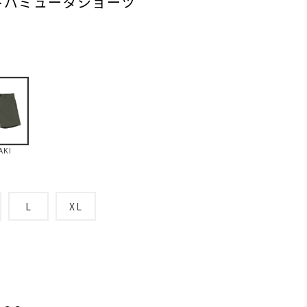
トバミューダショーツ
AKI
L
XL