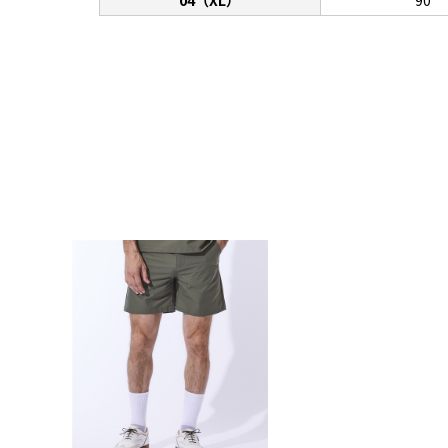
04（XL）
90