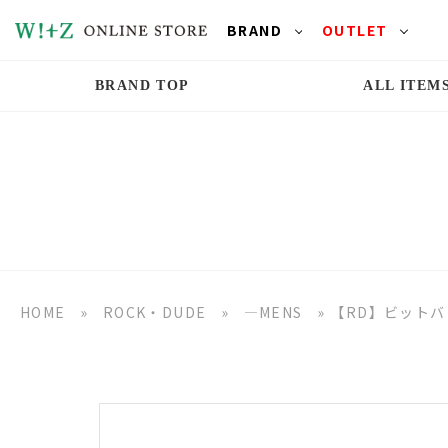
BRAND
OUTLET
BRAND TOP
ALL ITEM
HOME
»
ROCK・DUDE
»
―MENS
»
【RD】ビット