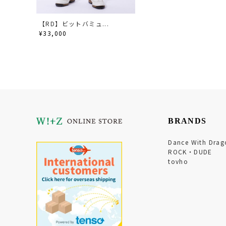
【RD】ビットバミュ...
¥33,000
BRANDS
Dance With Drag
ROCK・DUDE
tovho