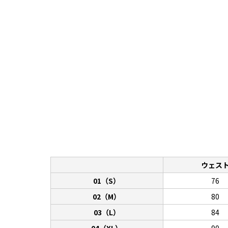
ウェス
01（S）
76
02（M）
80
03（L）
84