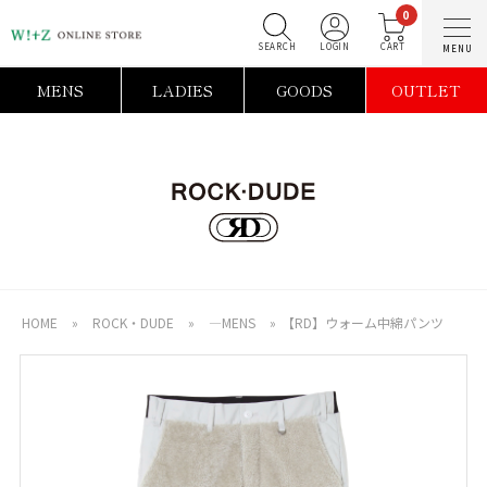
0
SEARCH
LOGIN
C
MENS
LADIES
GOODS
OUTLET
HOME
»
ROCK・DUDE
»
―MENS
»
【RD】ウォーム中綿パンツ