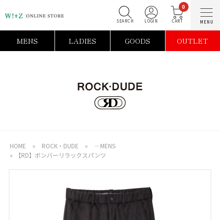
0
SEARCH
LOGIN
C
MENS
LADIES
GOODS
OUTLET
HOME
»
ROCK・DUDE
»
―MENS
»
【RD】ボンバーリラックスパンツ