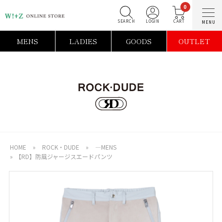
0
SEARCH
LOGIN
C
MENS
LADIES
GOODS
OUTLET
HOME
»
ROCK・DUDE
»
―MENS
»
【RD】防風ジャージスエードパンツ