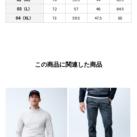
03（L）
72
57
46
64.5
04（XL）
73
59.5
47.5
65
この商品に関連した商品