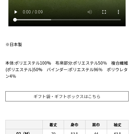
※日本製
本体:ポリエステル100% 布帛部分:ポリエステル50％ 複合繊維
(ポリエステル)50% バインダー:ポリエステル96％ ポリウレタ
ン4％
ギフト袋・ギフトボックスはこちら
着丈
身巾
肩巾
袖丈
02（M）
70
53.5
44
63.5