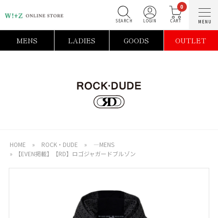
0
SEARCH
LOGIN
C
MENS
LADIES
GOODS
OUTLET
HOME
»
ROCK・DUDE
»
―MENS
»
【EVEN掲載】【RD】ロゴジャガードブルゾン