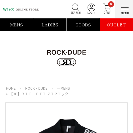
0
SEARCH
LOGIN
C
MENS
LADIES
GOODS
OUTLET
HOME
»
ROCK・DUDE
»
―MENS
»
【RD】ＢＩＧ－ＦＩＴ ＺＩＰモック