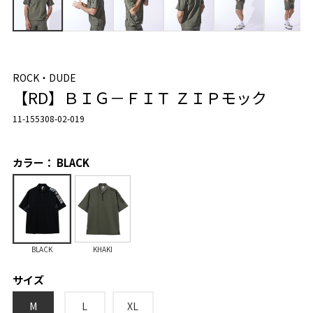
ROCK・DUDE
【RD】ＢＩＧ－ＦＩＴ ＺＩＰモック
11-155308-02-019
カラー： BLACK
BLACK
KHAKI
サイズ
M
L
XL