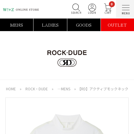
0
SEARCH
LOGIN
C
MENS
LADIES
GOODS
OUTLET
HOME
»
ROCK・DUDE
»
―MENS
»
【RD】アクティブモックネック