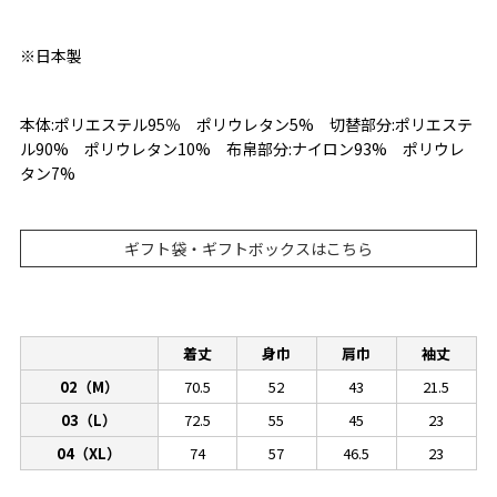
※日本製
本体:ポリエステル95％ ポリウレタン5% 切替部分:ポリエステ
ル90% ポリウレタン10% 布帛部分:ナイロン93% ポリウレ
タン7%
ギフト袋・ギフトボックスはこちら
着丈
身巾
肩巾
袖丈
02（M）
70.5
52
43
21.5
03（L）
72.5
55
45
23
04（XL）
74
57
46.5
23