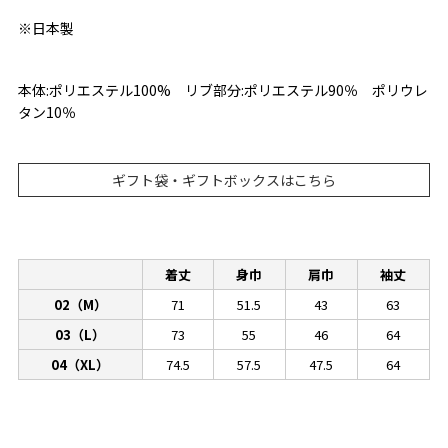
※日本製
本体:ポリエステル100% リブ部分:ポリエステル90％ ポリウレ
タン10％
ギフト袋・ギフトボックスはこちら
着丈
身巾
肩巾
袖丈
02（M）
71
51.5
43
63
03（L）
73
55
46
64
04（XL）
74.5
57.5
47.5
64