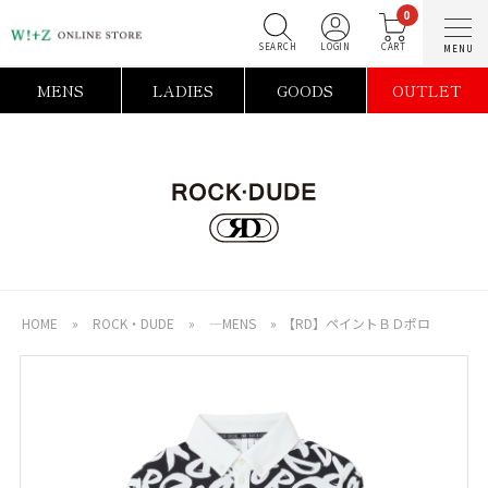
0
SEARCH
LOGIN
C
MENS
LADIES
GOODS
OUTLET
HOME
»
ROCK・DUDE
»
―MENS
»
【RD】ペイントＢＤポロ