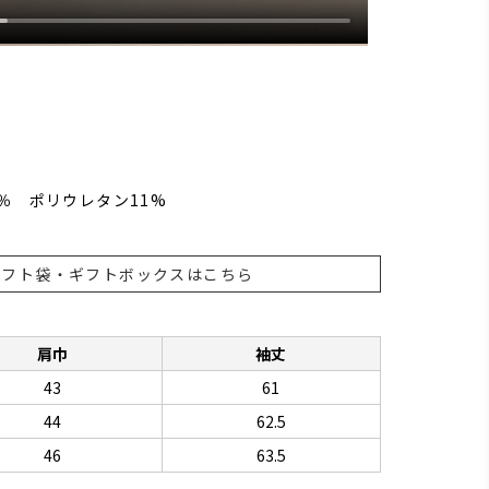
％ ポリウレタン11%
ギフト袋・ギフトボックスはこちら
肩巾
袖丈
43
61
44
62.5
46
63.5