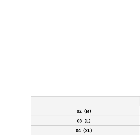
02（M）
03（L）
04（XL）