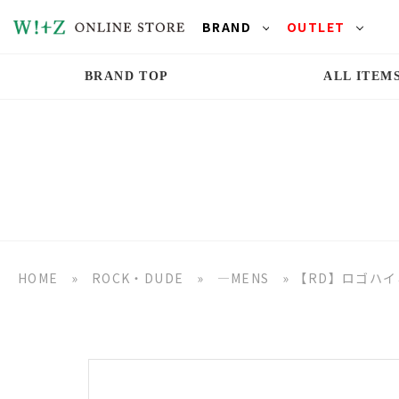
BRAND
OUTLET
BRAND TOP
ALL ITEM
HOME
»
ROCK・DUDE
»
―MENS
»
【RD】ロゴハイ