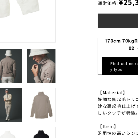
¥25,
通常価格:
173cm 70kg
02
Find out mor
y type
【Material】
好調な裏起毛トリ
妙な裏起毛仕上げ
しいタッチが特徴
【Item】
汎用性の高いシン