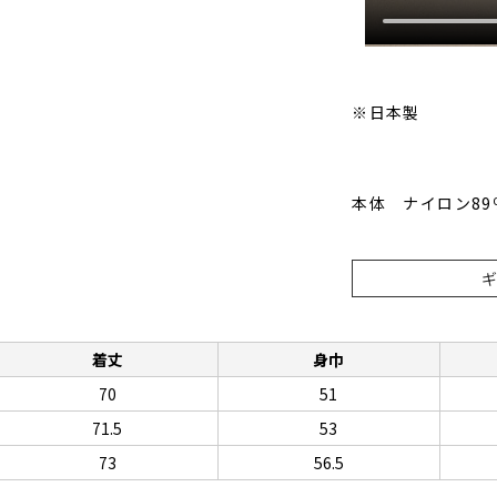
※日本製
本体 ナイロン89
着丈
身巾
70
51
71.5
53
73
56.5