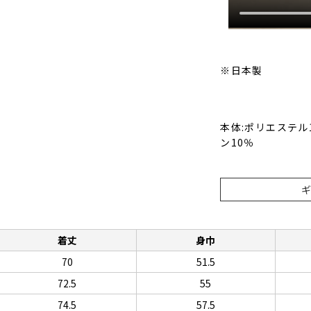
※日本製
本体:ポリエステル
ン10％
着丈
身巾
70
51.5
72.5
55
74.5
57.5