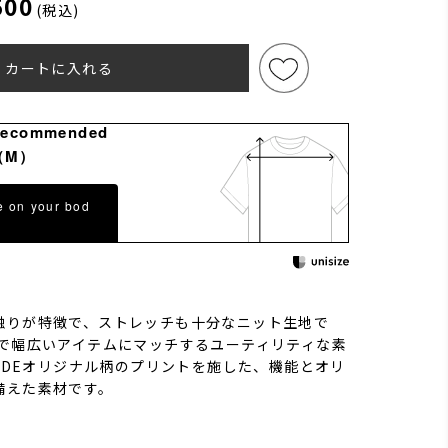
500
(税込)
カートに入れる
Recommended
（M）
e on your bod
触りが特徴で、ストレッチも十分なニット生地で
感で幅広いアイテムにマッチするユーティリティな素
DUDEオリジナル柄のプリントを施した、機能とオリ
備えた素材です。