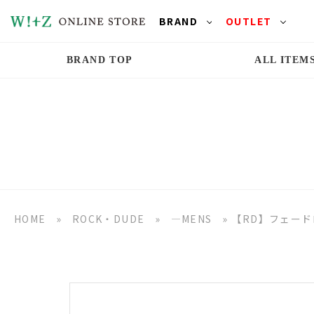
BRAND
OUTLET
BRAND TOP
ALL ITEM
HOME
»
ROCK・DUDE
»
―MENS
»
【RD】フェー