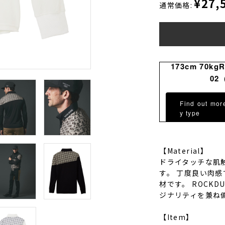
¥27,
通常価格:
173cm 70kg
02
Find out mor
y type
【Material】
ドライタッチな肌
す。 丁度良い肉
材です。 ROCK
ジナリティを兼ね
【Item】