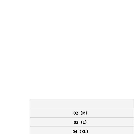
02（M）
03（L）
04（XL）