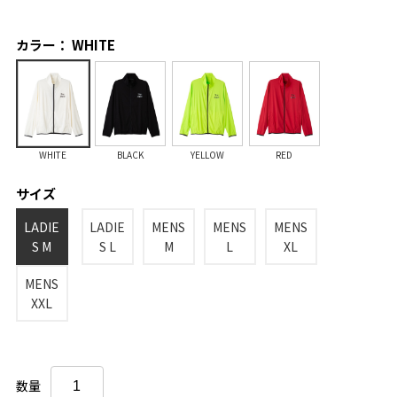
カラー： WHITE
WHITE
BLACK
YELLOW
RED
サイズ
LADIE
LADIE
MENS
MENS
MENS
S M
S L
M
L
XL
MENS
XXL
数量