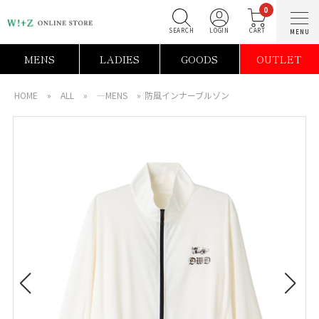
0
SEARCH
LOGIN
C
MENS
LADIES
GOODS
OUTLET
HOME
»
ALL
»
―MENS
»
防風インナーブルゾン