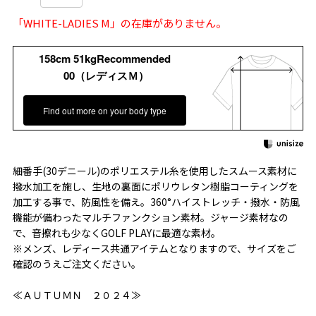
「WHITE-LADIES M」の在庫がありません。
158cm 51kgRecommended
00（レディスＭ）
Find out more on your body type
細番手(30デニール)のポリエステル糸を使用したスムース素材に
撥水加工を施し、生地の裏面にポリウレタン樹脂コーティングを
加工する事で、防風性を備え。360°ハイストレッチ・撥水・防風
機能が備わったマルチファンクション素材。ジャージ素材なの
で、音擦れも少なくGOLF PLAYに最適な素材。
※メンズ、レディース共通アイテムとなりますので、サイズをご
確認のうえご注文ください。
≪ＡＵＴＵＭＮ ２０２４≫