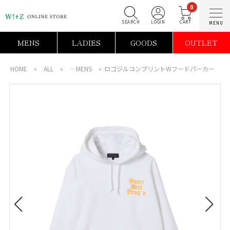
0
SEARCH
LOGIN
C
MENS
LADIES
GOODS
OUTLET
HOME
»
ALL
»
―MENS
»
ロゴジルコンプリントWフードパーカー