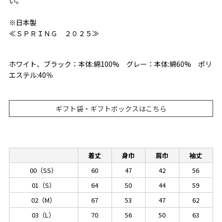
い。
※日本製
≪ＳＰＲＩＮＧ ２０２５≫
ホワイト、ブラック：本体:綿100% グレー：本体:綿60% ポリ
エステル:40％
ギフト袋・ギフトボックスはこちら
着丈
身巾
肩巾
袖丈
00（SS）
60
47
42
56
01（S）
64
50
44
59
02（M）
67
53
47
62
03（L）
70
56
50
63