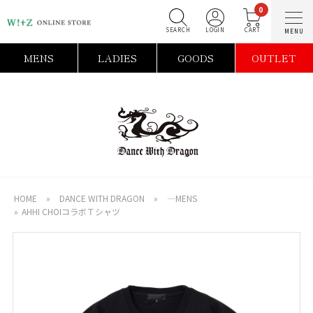
0
SEARCH
LOGIN
C
MENS
LADIES
GOODS
OUTLET
HOME
»
DANCE WITH DRAGON
»
―MENS
»
AHHI CHOIコラボＴシャツ