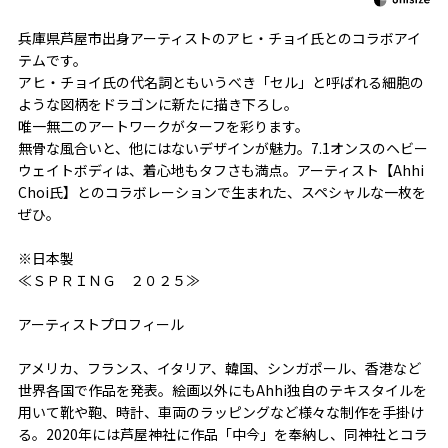
兵庫県芦屋市出身アーティストのアヒ・チョイ氏とのコラボアイ
テムです。
アヒ・チョイ氏の代名詞ともいうべき「セル」と呼ばれる細胞の
ような図柄をドラゴンに新たに描き下ろし。
唯一無二のアートワークがターフを彩ります。
無骨な風合いと、他にはないデザインが魅力。7.1オンスのヘビー
ウェイトボディは、着心地もタフさも満点。アーティスト【Ahhi
Choi氏】とのコラボレーションで生まれた、スペシャルな一枚を
ぜひ。
※日本製
≪ＳＰＲＩＮＧ ２０２５≫
アーティストプロフィール
アメリカ、フランス、イタリア、韓国、シンガポール、香港など
世界各国で作品を発表。絵画以外にもAhhi独自のテキスタイルを
用いて靴や鞄、時計、車両のラッピングなど様々な制作を手掛け
る。2020年には芦屋神社に作品「中今」を奉納し、同神社とコラ