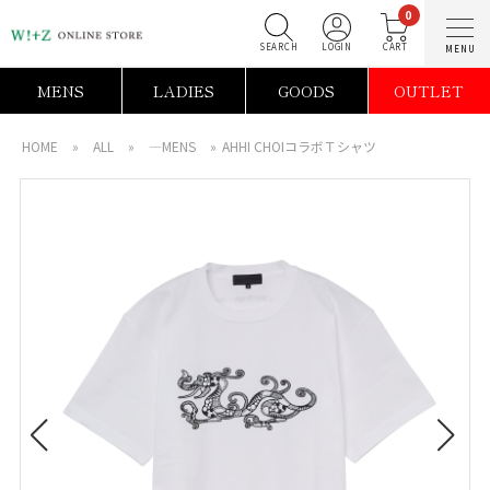
0
SEARCH
LOGIN
C
MENS
LADIES
GOODS
OUTLET
HOME
»
ALL
»
―MENS
»
AHHI CHOIコラボＴシャツ