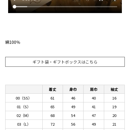
綿100％
ギフト袋・ギフトボックスはこちら
着丈
身巾
肩巾
袖丈
00（SS）
61
46
40
16
01（S）
65
49
41
19
02（M）
68
54
47
20
03（L）
72
56
49
21