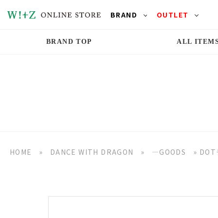
BRAND
OUTLET
BRAND TOP
ALL ITEM
HOME
»
DANCE WITH DRAGON
»
―GOODS
»
DO