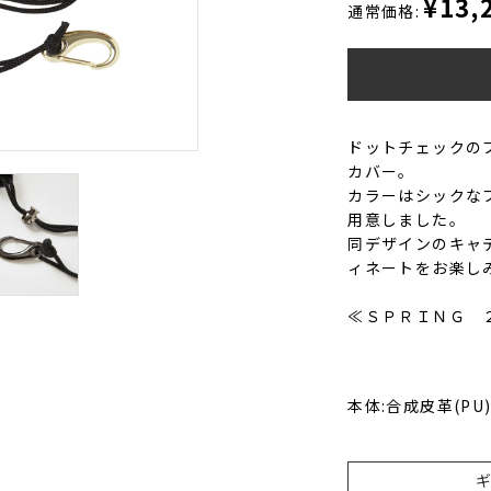
¥13,
通常価格:
ドットチェックの
カバー。
カラーはシックな
用意しました。
同デザインのキャ
ィネートをお楽し
≪ＳＰＲＩＮＧ 
本体:合成皮革(PU